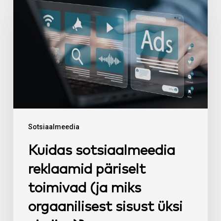
sotsiaalmeedia
reklaamid
päriselt
toimivad
(ja
miks
orgaanilisest
sisust
üksi
Sotsiaalmeedia
ei
Kuidas sotsiaalmeedia
piisa)?
reklaamid päriselt
toimivad (ja miks
orgaanilisest sisust üksi