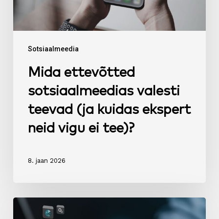
kuidas
ekspert
neid
vigu
Sotsiaalmeedia
ei
Mida ettevõtted
tee)?
sotsiaalmeedias valesti
teevad (ja kuidas ekspert
neid vigu ei tee)?
8. jaan 2026
Kuidas