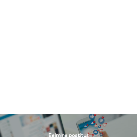
privaatsustingimused
teenusetingimused
Eelmine postitus