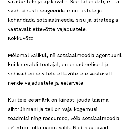
vajadustele ja ajakavale. See tähendab, et ta
saab kiiresti reageerida muutustele ja
kohandada sotsiaalmeedia sisu ja strateegia
vastavalt ettevõtte vajadustele.
Kokkuvõte
Mõlemal valikul, nii sotsiaalmeedia agentuuril
kui ka eraldi töötajal, on omad eelised ja
sobivad erinevatele ettevõtetele vastavalt
nende vajadustele ja eelarvele.
Kui teie eesmärk on kiiresti jõuda laiema
sihtrühmani ja teil on vaja kogemusi,
teadmisi ning ressursse, võib sotsiaalmeedia
agentuur olla parim valik. Nad suudavad