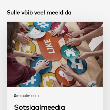
Sulle võib veel meeldida
Sotsiaalmeedia
strateegia:
miks
ilma
selleta
ei
tööta
ükski
ettevõtte
konto?
Sotsiaalmeedia
Sotsiaalmeedia