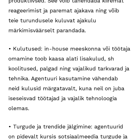
produktiivsed. See võib tähendada kiiremat
reageerimist ja paremat ajakava ning võib
teie turundusele kuluvat ajakulu
märkimisväärselt parandada.
• Kulutused: in-house meeskonna või töötaja
omamine toob kaasa alati lisakulud, sh
koolitused, palgad ning vajalikud tarkvarad ja
tehnika. Agentuuri kasutamine vähendab
neid kulusid märgatavalt, kuna neil on juba
iseseisvad töötajad ja vajalik tehnoloogia
olemas.
• Turgude ja trendide jälgimine: agentuurid
on pidevalt kursis sotsiaalmeedia turgude ja