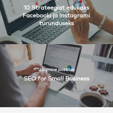
10 Strateegiat edukaks
Facebooki ja Instagrami
turunduseks
Järgmine postitus
SEO for Small Business