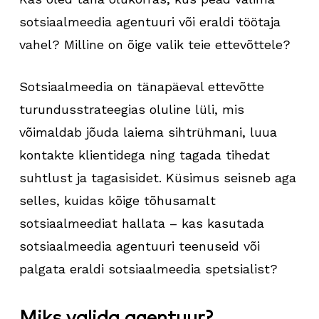
sotsiaalmeedia agentuuri või eraldi töötaja
vahel? Milline on õige valik teie ettevõttele?
Sotsiaalmeedia on tänapäeval ettevõtte
turundusstrateegias oluline lüli, mis
võimaldab jõuda laiema sihtrühmani, luua
kontakte klientidega ning tagada tihedat
suhtlust ja tagasisidet. Küsimus seisneb aga
selles, kuidas kõige tõhusamalt
sotsiaalmeediat hallata – kas kasutada
sotsiaalmeedia agentuuri teenuseid või
palgata eraldi sotsiaalmeedia spetsialist?
Miks valida agentuur?