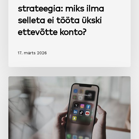
strateegia: miks ilma
selleta ei tööta ükski
ettevõtte konto?
17. märts 2026
Mida
ettevõtted
sotsiaalmeedias
valesti
teevad
(ja