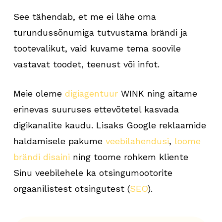
See tähendab, et me ei lähe oma
turundussõnumiga tutvustama brändi ja
tootevalikut, vaid kuvame tema soovile
vastavat toodet, teenust või infot.
Meie oleme
digiagentuur
WINK ning aitame
erinevas suuruses ettevõtetel kasvada
digikanalite kaudu. Lisaks Google reklaamide
haldamisele pakume
veebilahendusi
,
loome
brändi disaini
ning toome rohkem kliente
Sinu veebilehele ka otsingumootorite
orgaanilistest otsingutest (
SEO
).