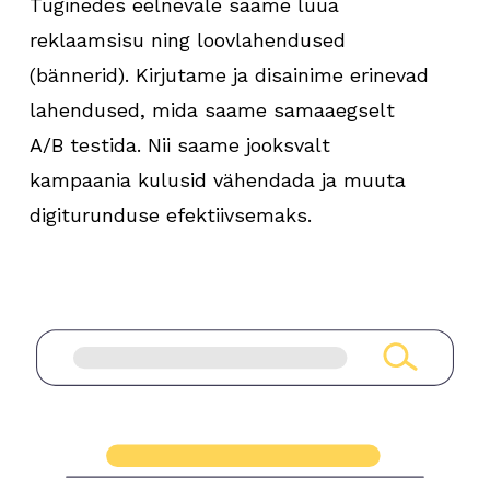
Tuginedes eelnevale saame luua
reklaamsisu ning loovlahendused
(bännerid). Kirjutame ja disainime erinevad
lahendused, mida saame samaaegselt
A/B testida. Nii saame jooksvalt
kampaania kulusid vähendada ja muuta
digiturunduse efektiivsemaks.