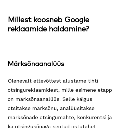
Millest koosneb Google
reklaamide haldamine?
Märksõnaanalüüs
Olenevalt ettevõttest alustame tihti
otsingureklaamidest, mille esimene etapp
on märksõnaanalüüs. Selle käigus
otsitakse märksõnu, analüüsitakse
märksõnade otsingumahte, konkurentsi ja
ka otsingusõnaga seotud ostutahet