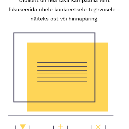
Üldiselt on hea tava kampaania leht
fokuseerida ühele konkreetsele tegevusele –
näiteks ost või hinnapäring.