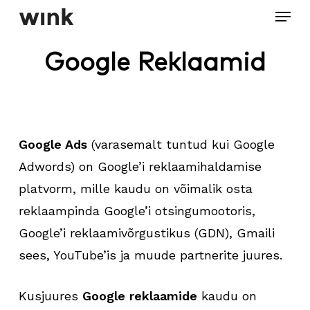
Menu
Skip
to
Close
main
Google Reklaamid
Menu
content
Google Ads
(varasemalt tuntud kui Google
Adwords) on Google’i reklaamihaldamise
platvorm, mille kaudu on võimalik osta
reklaampinda Google’i otsingumootoris,
Google’i reklaamivõrgustikus (GDN), Gmaili
sees, YouTube’is ja muude partnerite juures.
Kusjuures
Google reklaamide
kaudu on