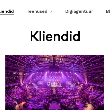
liendid
Teenused
Digiagentuur
B
Kliendid