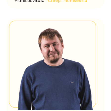
Filmisoovitus:
“Creep” filmiseeria