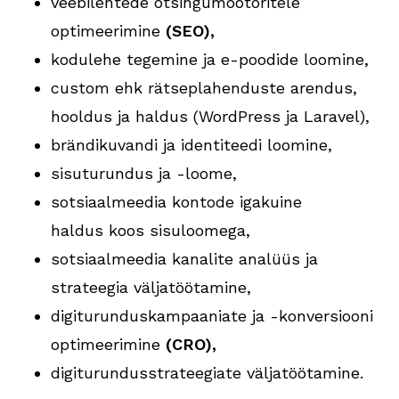
veebilehtede otsingumootoritele
optimeerimine
(SEO),
kodulehe tegemine ja e-poodide loomine,
custom ehk rätseplahenduste arendus,
hooldus ja haldus (WordPress ja Laravel),
brändikuvandi ja identiteedi loomine,
sisuturundus ja -loome,
sotsiaalmeedia kontode igakuine
haldus koos sisuloomega,
sotsiaalmeedia kanalite analüüs ja
strateegia väljatöötamine,
digiturunduskampaaniate ja -konversiooni
optimeerimine
(CRO),
digiturundusstrateegiate väljatöötamine.