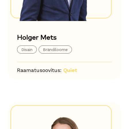
Holger Mets
Disain
Brändiloome
Raamatusoovitus:
Quiet