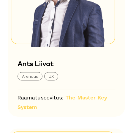
Ants Liivat
Arendus
UX
Raamatusoovitus:
The Master Key
System