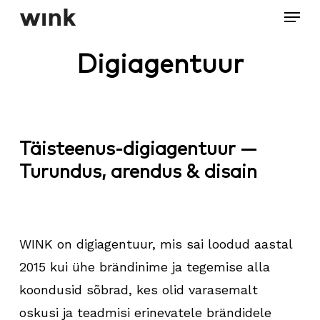
Menu
Skip
to
Close
main
Digiagentuur
Menu
content
Täisteenus-digiagentuur —
Turundus, arendus & disain
WINK on digiagentuur, mis sai loodud aastal
2015 kui ühe brändinime ja tegemise alla
koondusid sõbrad, kes olid varasemalt
oskusi ja teadmisi erinevatele brändidele