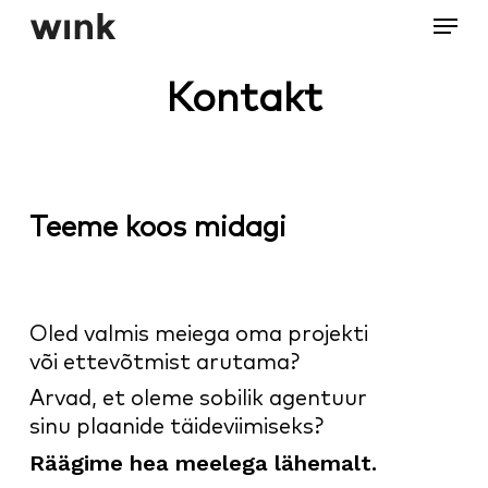
Menu
Skip
to
Close
main
Kontakt
Menu
content
Teeme koos midagi
Oled valmis meiega oma projekti
või ettevõtmist arutama?
Arvad, et oleme sobilik agentuur
sinu plaanide täideviimiseks?
Räägime hea meelega lähemalt.