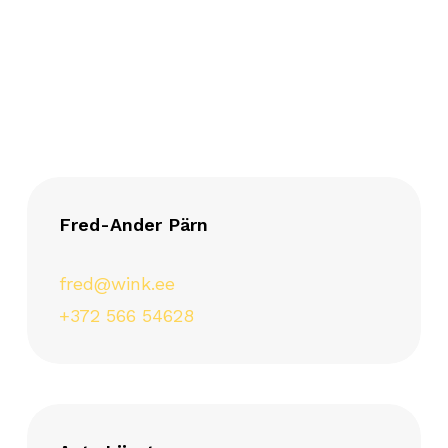
privaatsustingimused
teenusetingimused
Fred-Ander Pärn
fred@wink.ee
+372 566 54628