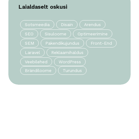
Laialdaselt oskusi
Sotsmeedia
Disain
Arendus
SEO
Sisuloome
Optimeerimine
SEM
Pakendikujundus
Front-End
Laravel
Reklaamihaldus
Veebilehed
WordPress
Brändiloome
Turundus