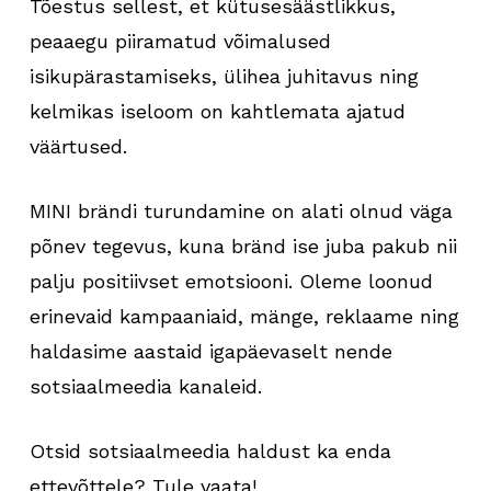
Tõestus sellest, et kütusesäästlikkus,
peaaegu piiramatud võimalused
isikupärastamiseks, ülihea juhitavus ning
kelmikas iseloom on kahtlemata ajatud
väärtused.
MINI brändi turundamine on alati olnud väga
põnev tegevus, kuna bränd ise juba pakub nii
palju positiivset emotsiooni. Oleme loonud
erinevaid kampaaniaid, mänge, reklaame ning
haldasime aastaid igapäevaselt nende
sotsiaalmeedia kanaleid.
Otsid sotsiaalmeedia haldust ka enda
ettevõttele? Tule vaata!