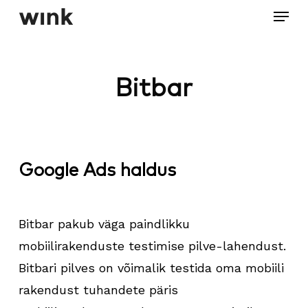
Menu
Skip
to
Close
main
Menu
content
Bitbar
Google Ads haldus
Bitbar pakub väga paindlikku
mobiilirakenduste testimise pilve-lahendust.
Bitbari pilves on võimalik testida oma mobiili
rakendust tuhandete päris