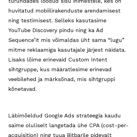
turundades loodud sisu inimestele, kes on
huvitatud mobiilirakenduste arendamisest
ning testimisest. Selleks kasutasime
YouTube Discovery pindu ning ka Ad
Sequence’it mis võimaldas üht sama “lugu”
mitme reklaamiga kasutajale järjest näidata.
Lisaks lõime erinevaid Custom Intent
sihtgruppe, kus määratlesime erinevad
veebilehed ja märksõnad, mis sihtgruppi
kõnetavad.
Läbimõeldud Google Ads strateegia kaudu
saime oluliselt langetada ühe CPA (cost-per-
acquisition) ning tuua Bitbarile pidevalt