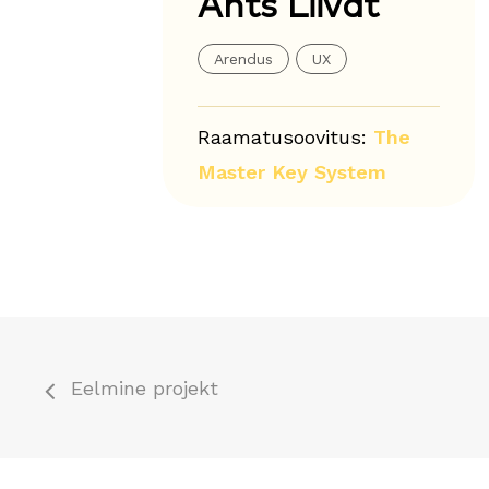
Ants Liivat
Arendus
UX
Raamatusoovitus:
The
Master Key System
Eelmine projekt