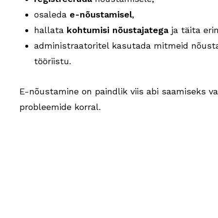
osaleda
e-nõustamisel
,
hallata
kohtumisi nõustajatega
ja täita er
administraatoritel kasutada mitmeid nõus
tööriistu.
E-nõustamine on paindlik viis abi saamiseks va
probleemide korral.