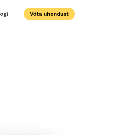
logi
Võta ühendust