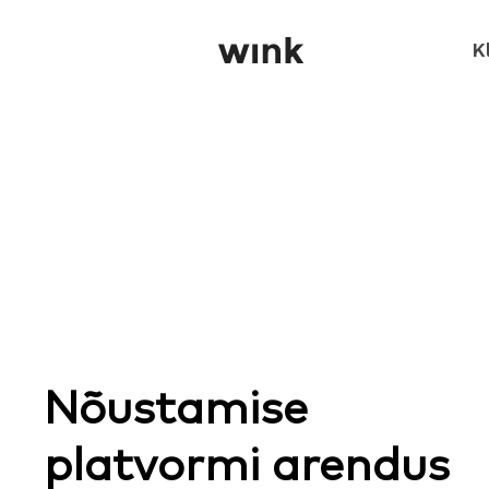
Skip
K
to
main
content
Nõustamise
platvormi arendus