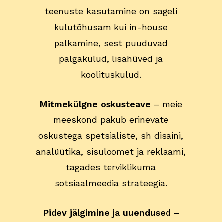
teenuste kasutamine on sageli
kulutõhusam kui in-house
palkamine, sest puuduvad
palgakulud, lisahüved ja
koolituskulud.
Mitmekülgne oskusteave
– meie
meeskond pakub erinevate
oskustega spetsialiste, sh disaini,
analüütika, sisuloomet ja reklaami,
tagades terviklikuma
sotsiaalmeedia strateegia.
Pidev jälgimine ja uuendused
–