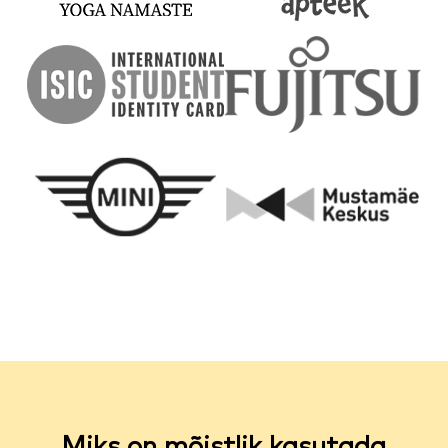
Miks on mõistlik kasutada