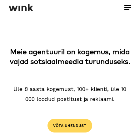
Menu
Skip
to
Close
main
Menu
content
Meie agentuuril on kogemus, mida
vajad sotsiaalmeedia turunduseks.
Üle 8 aasta kogemust, 100+ klienti, üle 10
000 loodud postitust ja reklaami.
VÕTA ÜHENDUST