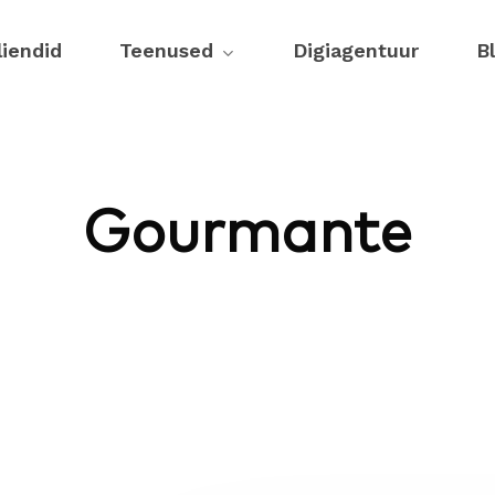
liendid
Teenused
Digiagentuur
B
Gourmante