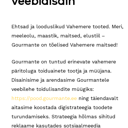
veebidisain
Ehtsad ja looduslikud Vahemere tooted. Meri,
meeleolu, maastik, maitsed, elustiil –
Gourmante on tõelised Vahemere maitsed!
Gourmante on tuntud erinevate vahemere
päritoluga toiduainete tootja ja müüjana.
Disainisime ja arendasime Gourmantele
veebilehe toidulisandite müügiks:
https://pood.gourmante.ee
ning täiendavalt
aitasime koostada digistrateegia toodete
turundamiseks. Strateegia hõlmas sihitud
reklaame kasutades sotsiaalmeedia