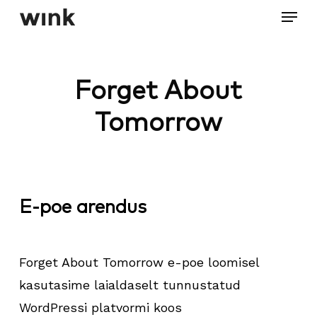
Menu
Skip
to
Close
main
Menu
content
Forget About
Tomorrow
E-poe arendus
Forget About Tomorrow e-poe loomisel
kasutasime laialdaselt tunnustatud
WordPressi platvormi koos