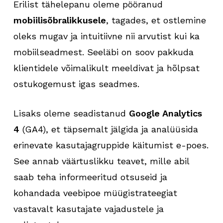
Erilist tähelepanu oleme pööranud
mobiilisõbralikkusele
, tagades, et ostlemine
oleks mugav ja intuitiivne nii arvutist kui ka
mobiilseadmest. Seeläbi on soov pakkuda
klientidele võimalikult meeldivat ja hõlpsat
ostukogemust igas seadmes.
Lisaks oleme seadistanud
Google Analytics
4
(GA4), et täpsemalt jälgida ja analüüsida
erinevate kasutajagruppide käitumist e-poes.
See annab väärtuslikku teavet, mille abil
saab teha informeeritud otsuseid ja
kohandada veebipoe müügistrateegiat
vastavalt kasutajate vajadustele ja