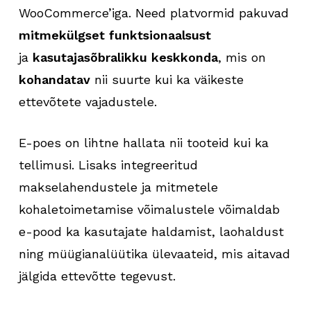
WooCommerce’iga. Need platvormid pakuvad
mitmekülgset funktsionaalsust
ja
kasutajasõbralikku keskkonda
, mis on
kohandatav
nii suurte kui ka väikeste
ettevõtete vajadustele.
E-poes on lihtne hallata nii tooteid kui ka
tellimusi. Lisaks integreeritud
makselahendustele ja mitmetele
kohaletoimetamise võimalustele võimaldab
e-pood ka kasutajate haldamist, laohaldust
ning müügianalüütika ülevaateid, mis aitavad
jälgida ettevõtte tegevust.